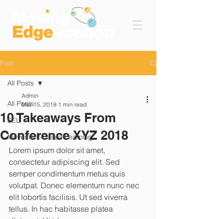
Post
All Posts
Admin
All Posts
Mar 15, 2018
1 min read
10 Takeaways From
SEL
Conference XYZ 2018
Movement-based Learning
Lorem ipsum dolor sit amet, 
consectetur adipiscing elit. Sed 
semper condimentum metus quis 
volutpat. Donec elementum nunc nec 
elit lobortis facilisis. Ut sed viverra 
tellus. In hac habitasse platea 